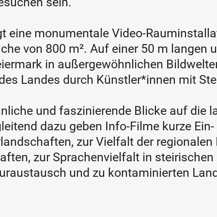
esuchen sein.
igt eine monumentale Video-Rauminstalla
läche von 800 m
²
. Auf einer 50 m langen
eiermark in außergewöhnlichen Bildwelten
es Landes durch Künstler*innen mit Ste
iche und faszinierende Blicke auf die lan
leitend dazu geben Info-Filme kurze Ein- 
rlandschaften, zur Vielfalt der regionalen
ften, zur Sprachenvielfalt in steirisch
turaustausch und zu kontaminierten Land