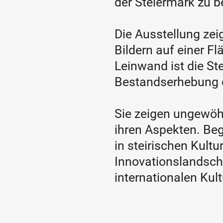
der Steiermark zu b
Die Ausstellung ze
Bildern auf einer F
Leinwand ist die St
Bestandserhebung d
Sie zeigen ungewöhnl
ihren Aspekten. Beg
in steirischen Kultu
Innovationslandscha
internationalen Kul