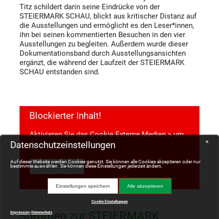
Titz schildert darin seine Eindrücke von der
STEIERMARK SCHAU, blickt aus kritischer Distanz auf
die Ausstellungen und ermöglicht es den Leser*innen,
ihn bei seinen kommentierten Besuchen in den vier
Ausstellungen zu begleiten. Außerdem wurde dieser
Dokumentationsband durch Ausstellungsansichten
ergänzt, die während der Laufzeit der STEIERMARK
SCHAU entstanden sind.
Blockierter Inhalt!
Aktivieren Sie das Cookie
Externe Medien
> um
diesen Inhalt anzuzeigen!
Datenschutzeinstellungen
✕
Auf dieser Website werden Cookies genutzt. Sie können alle Cookies akzeptieren oder nur
bestimmte auswählen. Sie können diese Einstellungen jederzeit ändern.
Cookie aktivieren
Einstellungen speichern
Alle akzeptieren
Cookie Einstellungen
Stimmen zur STEIERMARK
Impressum
Datenschutz
|