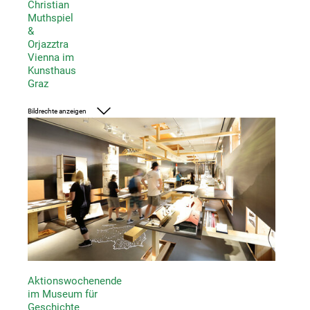
Christian
Muthspiel
&
Orjazztra
Vienna im
Kunsthaus
Graz
Bildrechte anzeigen
Foto: UMJ/Nikola Milatovic
Aktionswochenende
im Museum für
Geschichte