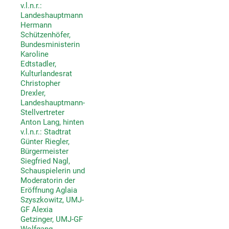
v.l.n.r.:
Landeshauptmann
Hermann
Schützenhöfer,
Bundesministerin
Karoline
Edtstadler,
Kulturlandesrat
Christopher
Drexler,
Landeshauptmann-
Stellvertreter
Anton Lang, hinten
v.l.n.r.: Stadtrat
Günter Riegler,
Bürgermeister
Siegfried Nagl,
Schauspielerin und
Moderatorin der
Eröffnung Aglaia
Szyszkowitz, UMJ-
GF Alexia
Getzinger, UMJ-GF