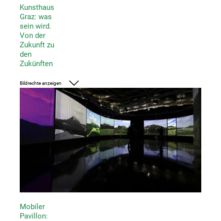
Kunsthaus
Graz: was
sein wird.
Von der
Zukunft zu
den
Zukünften
Bildrechte anzeigen
Foto: UMJ/ J.J. Kucek
Mobiler
Pavillon: