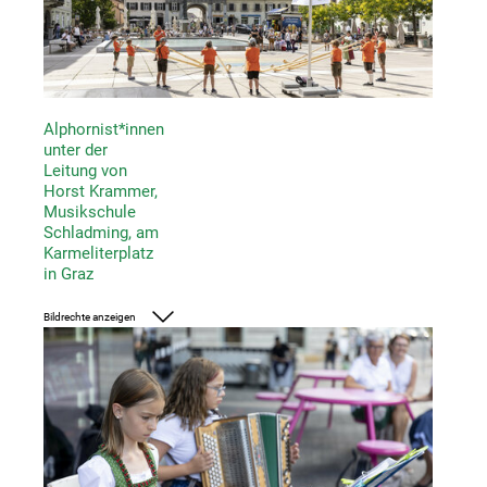
Alphornist*innen
unter der
Leitung von
Horst Krammer,
Musikschule
Schladming, am
Karmeliterplatz
in Graz
Bildrechte anzeigen
Foto: UMJ/Nikola Milatovic