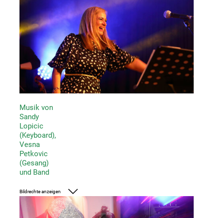
Musik von
Sandy
Lopicic
(Keyboard),
Vesna
Petkovic
(Gesang)
und Band
Bildrechte anzeigen
Foto: UMJ/J.J. Kucek