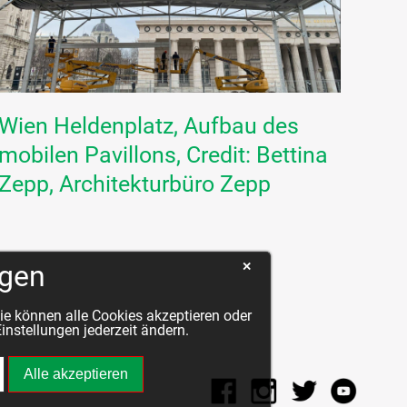
Wien Heldenplatz, Aufbau des
mobilen Pavillons, Credit: Bettina
Zepp, Architekturbüro Zepp
ngen
✕
ie können alle Cookies akzeptieren oder
nstellungen jederzeit ändern.
Alle akzeptieren