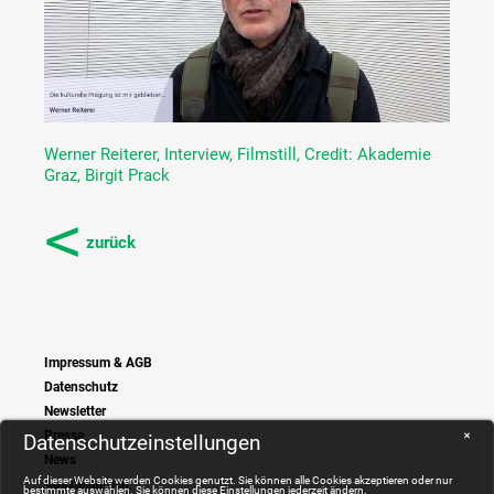
Werner Reiterer, Interview, Filmstill, Credit: Akademie
Graz, Birgit Prack
<
zurück
Impressum & AGB
Datenschutz
Newsletter
Presse
Datenschutzeinstellungen
✕
News
Auf dieser Website werden Cookies genutzt. Sie können alle Cookies akzeptieren oder nur
Ausstellungen
bestimmte auswählen. Sie können diese Einstellungen jederzeit ändern.