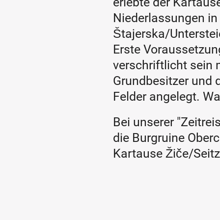
erlebte der Kartäu
Niederlassungen in 
Štajerska/Unterste
Erste Voraussetzung 
verschriftlicht sein
Grundbesitzer und 
Felder angelegt. Wa
Bei unserer "Zeitre
die Burgruine Oberci
Kartause Žiče/Seitz