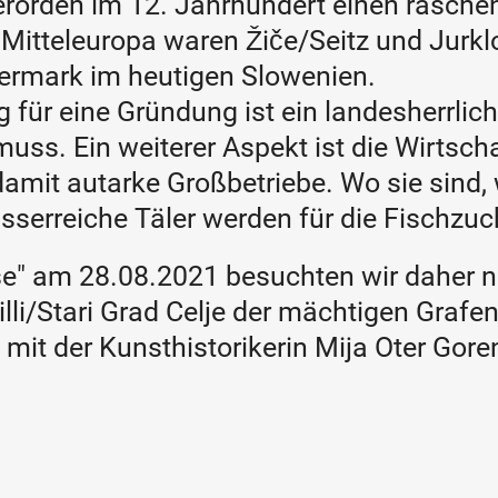
serorden im 12. Jahrhundert einen rasche
Mitteleuropa waren Žiče/Seitz und Jurklo
iermark im heutigen Slowenien.
für eine Gründung ist ein landesherrliches
 muss. Ein weiterer Aspekt ist die Wirtscha
damit autarke Großbetriebe. Wo sie sind,
sserreiche Täler werden für die Fischzuc
ise" am 28.08.2021 besuchten wir daher ni
lli/Stari Grad Celje der mächtigen Grafen
 mit der Kunsthistorikerin Mija Oter Gore