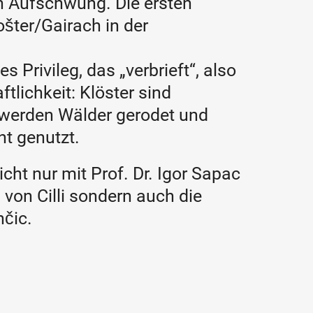
n Aufschwung. Die ersten
šter/Gairach in der
 Privileg, das „verbrieft“, also
ftlichkeit: Klöster sind
 werden Wälder gerodet und
ht genutzt.
cht nur mit Prof. Dr. Igor Sapac
 von Cilli sondern auch die
nčic.