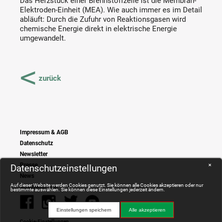
Das Herzstück einer Brennstoffzelle ist die Membran-
Elektroden-Einheit (MEA). Wie auch immer es im Detail
abläuft: Durch die Zufuhr von Reaktionsgasen wird
chemische Energie direkt in elektrische Energie
umgewandelt.
<
zurück
Impressum & AGB
Datenschutz
Newsletter
Presse
Datenschutzeinstellungen
✕
News
Auf dieser Website werden Cookies genutzt. Sie können alle Cookies akzeptieren oder nur
Ausstellungen
bestimmte auswählen. Sie können diese Einstellungen jederzeit ändern.
Einstellungen speichern
Alle akzeptieren
Cookie-Einstellungen